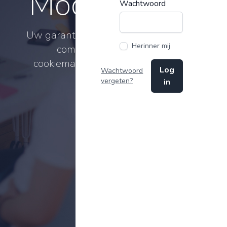
Module
Wachtwoord
Uw garantie voor AVG-
Herinner mij
compliant
cookiemanagement.
Log
Wachtwoord
vergeten?
in